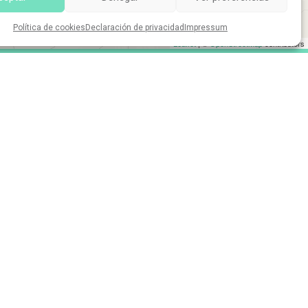
Política de cookies
Declaración de privacidad
Impressum
Leaflet
| ©
OpenStreetMap
contributors
Financian:
www.juntadeandalucia.es/aacid
lítica de cookies.