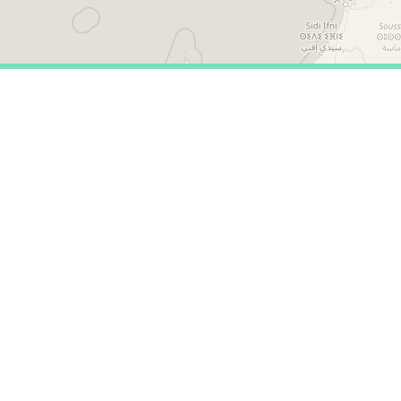
Impulsan:
www.medicusmundisur
Saludemia © 202