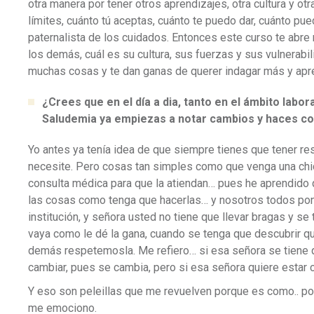
otra manera por tener otros aprendizajes, otra cultura y 
límites, cuánto tú aceptas, cuánto te puedo dar, cuánto pu
paternalista de los cuidados. Entonces este curso te abre 
los demás, cuál es su cultura, sus fuerzas y sus vulnerab
muchas cosas y te dan ganas de querer indagar más y ap
¿Crees que en el día a dia, tanto en el ámbito labo
Saludemia ya empiezas a notar cambios y haces co
Yo antes ya tenía idea de que siempre tienes que tener re
necesite. Pero cosas tan simples como que venga una chic
consulta médica para que la atiendan… pues he aprendido 
las cosas como tenga que hacerlas… y nosotros todos poni
institución, y señora usted no tiene que llevar bragas y s
vaya como le dé la gana, cuando se tenga que descubrir q
demás respetemosla. Me refiero… si esa señora se tiene q
cambiar, pues se cambia, pero si esa señora quiere estar
Y eso son peleillas que me revuelven porque es como.. po
me emociono.