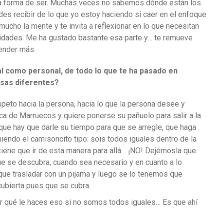
otra forma de ser. Muchas veces no sabemos dónde están los
edes recibir de lo que yo estoy haciendo si caer en el enfoque
mucho la mente y te invita a reflexionar en lo que necesitan
ilidades. Me ha gustado bastante esa parte y… te remueve
render más.
ral como personal, de todo lo que te ha pasado en
sas diferentes?
speto hacia la persona, hacia lo que la persona desee y
a de Marruecos y quiere ponerse su pañuelo para salir a la
que hay que darle su tiempo para que se arregle, que haga
endo el camisoncito tipo: sois todos iguales dentro de la
e tiene que ir de esta manera para allá… ¡NO! Dejémosla que
ue se descubra, cuando sea necesario y en cuanto a lo
ue trasladar con un pijama y luego se lo tenemos que
 cubierta pues que se cubra.
r qué le haces eso si no somos todos iguales… Es que ahí