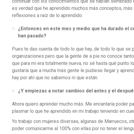
continuar con los conocimientos que se habían sembrado u
es verdad que he aprendido muchos más conceptos, más i
reflexiones a raíz de lo aprendido.
¿Entonces en este mes y medio que ha durado el c
han pasado?
Pues te das cuenta de todo lo que hay, de todo lo que se 
organizaciones pero que la gente de a pie no conoce tant
que para mi era totalmente nueva, no sé hasta qué punto l
gustaría que a mucha más gente le pudiese llegar y aprend
hay por ahí que no sabemos ni que están.
¿Y empiezas a notar cambios del antes y el despu
Ahora quiero aprender mucho más. Me encantaría poder partic
plasmar lo que he aprendido en mi trabajo teniendo en cuen
Yo trabajo con mujeres diversas, algunas de Marruecos, otr
poder comunicarme al 100% con ellas por no tener el leng