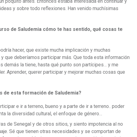
n poquito antes. Entonces estaba interesada en continuar y
deas y sobre todo reflexiones. Han venido muchísimas
urso de Saludemia cómo te has sentido, qué cosas te
podría hacer, que existe mucha implicación y muchas
o y que deberíamos participar más. Que toda esta información
os demás la tiene, hasta qué punto son partícipes… y me
er. Aprender, querer participar y mejorar muchas cosas que
és de esta formación de Saludemia?
ipar e ir a terreno, bueno y a parte de ir a terreno.. poder
ta la diversidad cultural, el enfoque de género…
as de Senegal y de otros sitios, y siento impotencia al no
uaje. Sé que tienen otras necesidades y se comportan de